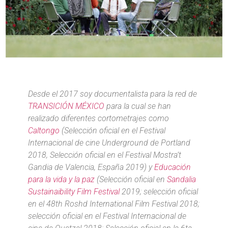
Desde el 2017 soy documentalista para la red de
TRANSICIÓN MÉXICO
para la cual se han
realizado diferentes cortometrajes como
Caltongo
(Selección oficial en el Festival
Internacional de cine Underground de Portland
2018, Selección oficial en el Festival Mostra’t
Gandia de Valencia, España 2019) y
Educación
para la vida y la paz
(Selección oficial en
Sandalia
Sustainaibility Film Festival
2019; selección oficial
en el 48th Roshd International Film Festival 2018;
selección oficial en el Festival Internacional de