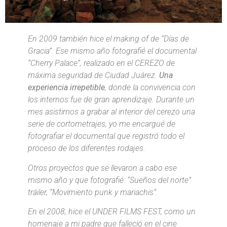
En 2009 también hice el making of de “Días de
Gracia”. Ese mismo año fotografié el documental
“Cherry Palace”, realizado en el CEREZO de
máxima seguridad de Ciudad Juárez.
Una
experiencia irrepetible
, donde la convivencia con
los internos fue de gran aprendizaje. Durante un
mes asistimos a grabar al interior del cerezo una
serie de cortometrajes, yo me encargué de
fotografiar el documental que registró todo el
proceso de los diferentes rodajes.
Otros proyectos que se llevaron a cabo ese
mismo año y que fotografié: “Sueños del norte”
tráiler, “Movimiento punk y mariachis”.
En el 2008, hice el UNDER FILMS FEST, como un
homenaje a mi padre que falleció en el cine