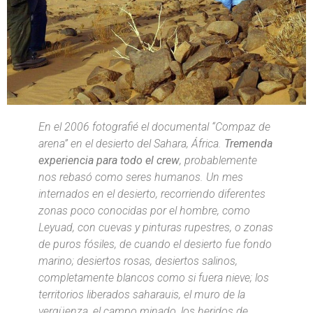
En el 2006 fotografié el documental “Compaz de
arena” en el desierto del Sahara, África.
Tremenda
experiencia para todo el crew
, probablemente
nos rebasó como seres humanos. Un mes
internados en el desierto, recorriendo diferentes
zonas poco conocidas por el hombre, como
Leyuad, con cuevas y pinturas rupestres, o zonas
de puros fósiles, de cuando el desierto fue fondo
marino; desiertos rosas, desiertos salinos,
completamente blancos como si fuera nieve; los
territorios liberados saharauis, el muro de la
vergüenza, el campo minado, los heridos de